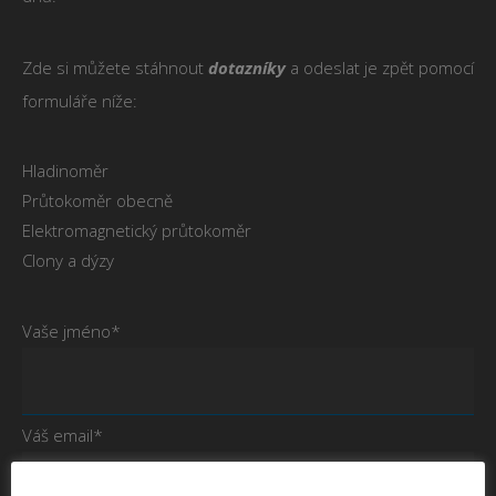
Zde si můžete stáhnout
dotazníky
a odeslat je zpět pomocí
formuláře níže:
Hladinoměr
Průtokoměr obecně
Elektromagnetický průtokoměr
Clony a dýzy
Vaše jméno*
Váš email*