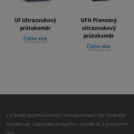
UF Ultrazvukový
UFH Přenosný
průtokoměr
ultrazvukový
průtokoměr
Čtěte více
Čtěte více
V případě jakýchkoli dotazů nebo požadavků nás neváhejte
kontaktovat. Odpovíme co nejdříve, obvykle do 3 pracovních
dnů.