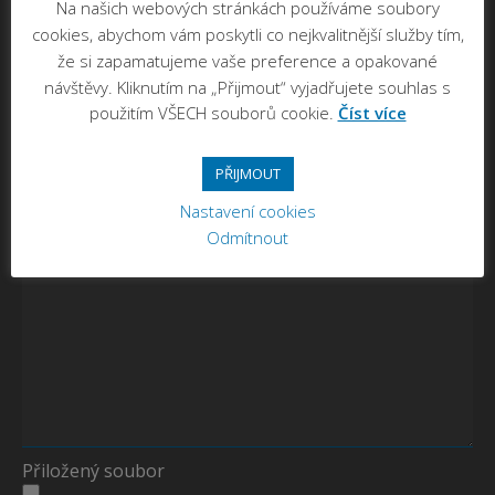
Na našich webových stránkách používáme soubory
cookies, abychom vám poskytli co nejkvalitnější služby tím,
Předmět
že si zapamatujeme vaše preference a opakované
návštěvy. Kliknutím na „Přijmout“ vyjadřujete souhlas s
použitím VŠECH souborů cookie.
Číst více
Vaše zpráva
PŘIJMOUT
Nastavení cookies
Odmítnout
Přiložený soubor