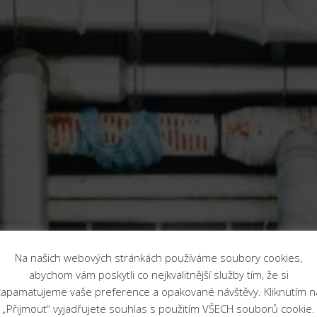
Na našich webových stránkách používáme soubory cookies,
abychom vám poskytli co nejkvalitnější služby tím, že si
zapamatujeme vaše preference a opakované návštěvy. Kliknutím n
„Přijmout“ vyjadřujete souhlas s použitím VŠECH souborů cookie.