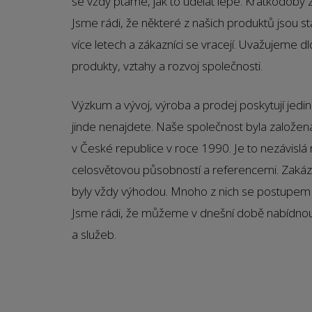
se vždy ptáme, jak to udělat lépe. Krátkodobý zi
Jsme rádi, že některé z našich produktů jsou st
více letech a zákazníci se vracejí. Uvažujeme 
produkty, vztahy a rozvoj společnosti.
Výzkum a vývoj, výroba a prodej poskytují jedine
jinde nenajdete. Naše společnost byla založe
v České republice v roce 1990. Je to nezávislá
celosvětovou působností a referencemi. Zakáz
byly vždy výhodou. Mnoho z nich se postupem
Jsme rádi, že můžeme v dnešní době nabídnout
a služeb.