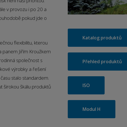
sk není naší prioritou.
ále v provozu i po 20 a
dlouhodobě pokud jde o
Katalog produktů
čnou flexibilitu, kterou
na panem Jiřím Kroužkem
 rodinná společnost s
Přehled produktů
kové výrobky a řešení
 času stalo standardem.
ISO
 širokou škálu produktů
Modul H