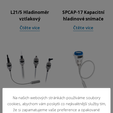
L21/5 Hladinoměr
SPCAP-17 Kapacitní
vztlakový
hladinové snímače
Čtěte více
Čtěte více
Na našich webových stránkách používáme soubory
EMKOCAP-25
EMKOTDR-60
cookies, abychom vám poskytli co nejkvalitnější služby tím,
Kapacitní hladinoměry
Radarové
že si zapamatujeme vaše preference a opakované