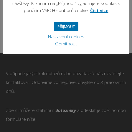
hladinoměry
návštěvy. Kliknutím na „Přijmout“ vyjadřujete souhlas s
Čtěte více
použitím VŠECH souborů cookie.
Číst více
Čtěte více
PŘIJMOUT
Nastavení cookies
Odmítnout
V případě jakýchkoli dotazů nebo požadavků nás neváhejte
kontaktovat. Odpovíme co nejdříve, obvykle do 3 pracovních
dnů.
Zde si můžete stáhnout
dotazníky
a odeslat je zpět pomocí
formuláře níže: