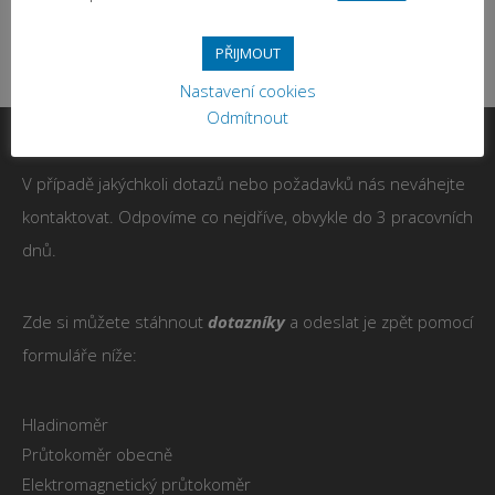
PŘIJMOUT
Nastavení cookies
Odmítnout
V případě jakýchkoli dotazů nebo požadavků nás neváhejte
kontaktovat. Odpovíme co nejdříve, obvykle do 3 pracovních
dnů.
Zde si můžete stáhnout
dotazníky
a odeslat je zpět pomocí
formuláře níže:
Hladinoměr
Průtokoměr obecně
Elektromagnetický průtokoměr