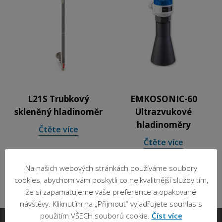
L21S Trubkový
EMKOSONIC-60
skleněný hladinoměr
Ultrazvukové
hladinoměry
Čtěte více
Čtěte více
Na našich webových stránkách používáme soubory
cookies, abychom vám poskytli co nejkvalitnější služby tím,
že si zapamatujeme vaše preference a opakované
návštěvy. Kliknutím na „Přijmout“ vyjadřujete souhlas s
použitím VŠECH souborů cookie.
Číst více