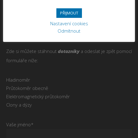
V případě jakýchkoli dotazů nebo požadavků nás neváhejte
PŘIJMOUT
kontaktovat. Odpovíme co nejdříve, obvykle do 3 pracovních
Nastavení cookies
Odmítnout
dnů.
Zde si můžete stáhnout
dotazníky
a odeslat je zpět pomocí
formuláře níže:
Hladinoměr
Průtokoměr obecně
Elektromagnetický průtokoměr
Clony a dýzy
Vaše jméno*