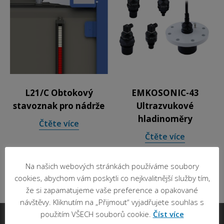
L21/C Obtokový
EMKOSONIC-43
stavoznak pro nádrže
Ultrazvukové
hladinoměry
Čtěte více
Čtěte více
Na našich webových stránkách používáme soubory
cookies, abychom vám poskytli co nejkvalitnější služby tím,
že si zapamatujeme vaše preference a opakované
návštěvy. Kliknutím na „Přijmout“ vyjadřujete souhlas s
použitím VŠECH souborů cookie.
Číst více