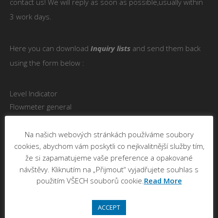
contact us! We will reply as soon as possible,usually within
3 work days.
Here you can download
Inquiry lists
and send them back
using the form below :
Level Indicator
Flowmeter general
Flowmeter electromagnetic
Flowmeter orifice, Plate nozzle
Na našich webových stránkách používáme soubory
cookies, abychom vám poskytli co nejkvalitnější služby tím,
že si zapamatujeme vaše preference a opakované
Your name*
návštěvy. Kliknutím na „Přijmout“ vyjadřujete souhlas s
použitím VŠECH souborů cookie.
Read More
ACCEPT
Your e-mail*