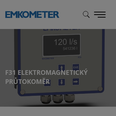
Skip
to
content
F31 ELEKTROMAGNETICKÝ
PRŮTOKOMĚR