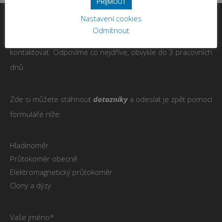
PŘIJMOUT
Nastavení cookies
Odmítnout
V případě jakýchkoli dotazů nebo požadavků nás neváhejte
kontaktovat. Odpovíme co nejdříve, obvykle do 3 pracovních
dnů.
Zde si můžete stáhnout
dotazníky
a odeslat je zpět pomocí
formuláře níže:
Hladinoměr
Průtokoměr obecně
Elektromagnetický průtokoměr
Clony a dýzy
Vaše jméno*