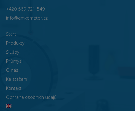
+420 569 721 549
info@emkometer.cz
Start
Produkty
Služby
Průmysl
O nás
Ke stažení
Kontakt
Ochrana osobních údajů
© EMKOMETER 2021