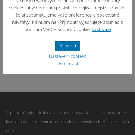
Na našich webových stránkách používáme soubory
cookies, abychom vám poskytli co nejkvalitnější služby tím,
že si zapamatujeme vaše preference a opakované
návštěvy. Kliknutím na „Přijmout“ vyjadřujete souhlas s
použitím VŠECH souborů cookie.
Číst více
SPCAP-25 Kapacitní
EMKOCAP-25
hladinové snímače
Kapacitní hladinoměry
PŘIJMOUT
Čtěte více
Čtěte více
Nastavení cookies
Odmítnout
V případě jakýchkoli dotazů nebo požadavků nás neváhejte
kontaktovat. Odpovíme co nejdříve, obvykle do 3 pracovních
dnů.