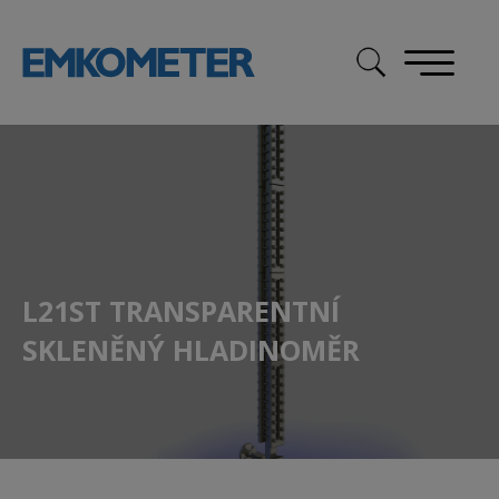
Skip
to
content
L21ST TRANSPARENTNÍ
SKLENĚNÝ HLADINOMĚR