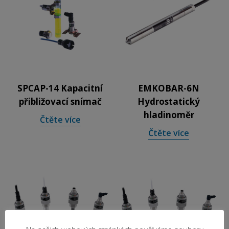
SPCAP-14 Kapacitní
EMKOBAR-6N
přibližovací snímač
Hydrostatický
hladinoměr
Čtěte více
Čtěte více