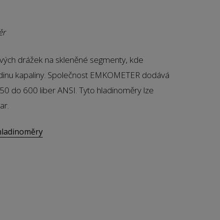
ěr
ových drážek na skleněné segmenty, kde
adinu kapaliny. Společnost EMKOMETER dodává
50 do 600 liber ANSI. Tyto hladinoměry lze
ar.
hladinoměry