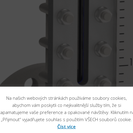
Na našich webových stránkách používáme soubory cookies,
abychom vám poskytli co nejkvalitnější služby tím, že si
zapamatujeme vaše preference a opakované návštěvy. Kliknutím n
„Přijmout“ vyjadřujete souhlas s použitím VŠECH souborů cookie.
Číst více