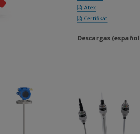
Atex
Certifikát
Descargas (español